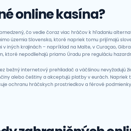
né online kasína?
medzený, čo vedie čoraz viac hráčov k hľadaniu alternat
mo územia Slovenska, ktoré napriek tomu prijímajú slove
v iných krajinách – napríklad na Malte, v Curaçao, Gibralt
, ktoré nepodliehajú priamo Úradu pre reguláciu hazardn
ez bežný internetový prehliadač a väčšinou nevyžadujú ž
ny alebo češtiny a akceptujú platby v eurách. Napriek tom
učuje ochranu hráčskych prostriedkov a férové podmienky