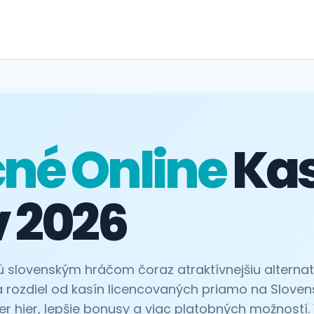
né Online
Kas
 2026
ú slovenským hráčom čoraz atraktívnejšiu alternat
rozdiel od kasín licencovaných priamo na Slove
ber hier, lepšie bonusy a viac platobných možností