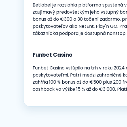
Betlabel je rozsiahla platforma spustená v
zaujímavý predovšetkým jeho vstupný bonus
bonus až do €300 a 30 točení zadarmo, pri
poskytovateľov ako NetEnt, Play'n GO, Pra
zákaznícka podpora je dostupná nonstop.
Funbet Casino
Funbet Casino vstúpilo na trh v roku 2024 
poskytovateľmi. Patrí medzi zahraničné kas
zahŕňa 100 % bonus až do €500 plus 200 fr
cashback vo výške 15 % až do €3 000. Pla