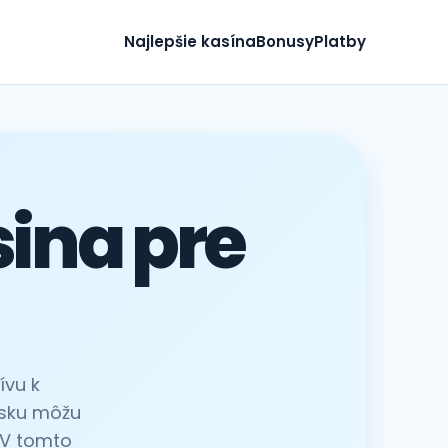
Najlepšie kasína
Bonusy
Platby
ina pre
ívu k
nsku môžu
. V tomto