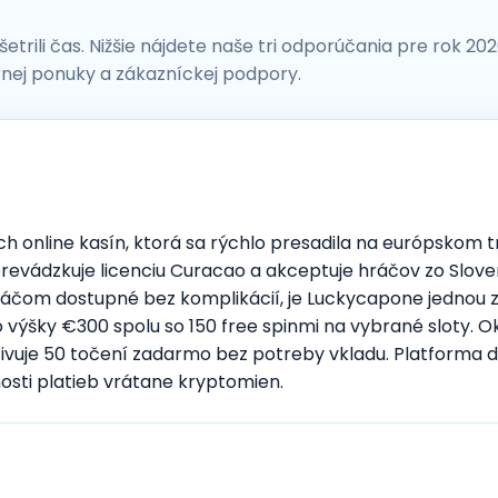
trili čas. Nižšie nájdete naše tri odporúčania pre rok 20
nej ponuky a zákazníckej podpory.
h online kasín, ktorá sa rýchlo presadila na európskom t
revádzkuje licenciu Curacao a akceptuje hráčov zo Slove
hráčom dostupné bez komplikácií, je Luckycapone jednou 
o výšky €300 spolu so 150 free spinmi na vybrané sloty. O
vuje 50 točení zadarmo bez potreby vkladu. Platforma di
sti platieb vrátane kryptomien.