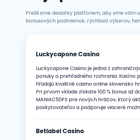
Prešli sme desiatky platforiem, aby sme vám uše
bonusových podmienok, rýchlosti výberov, her
Luckycapone Casino
Luckycapone Casino je jedna z zahraničnýc
ponuky a prehľadného rozhrania. Kasíno p
hľadajú kvalitné casino online slovensko 
Pri prvom vklade získate 100 % bonus až d
MANIAC50FS pre nových hráčov, ktorý akti
poskytovateľov a podporuje viaceré možno
Betlabel Casino